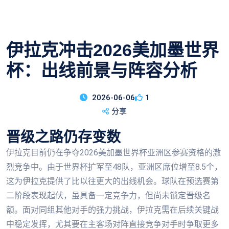
伊拉克冲击2026美加墨世界
杯：出线前景与阵容分析
2026-06-06
1
分享
晋级之路仍存变数
伊拉克目前仍在争夺2026美加墨世界杯亚洲区参赛资格的激
烈竞争中。由于世界杯扩军至48队，亚洲区席位增至8.5个，
这为伊拉克提供了比以往更大的出线机会。球队在预选赛第
二阶段表现起伏，虽具备一定竞争力，但尚未锁定晋级名
额。面对同组其他对手的强力挑战，伊拉克需在后续关键战
中稳定发挥，尤其要在主客场对阵直接竞争对手时争取更多