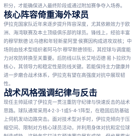
积分，才能确保进入最终阶段或通过附加赛争夺入场券。
核心阵容倚重海外球员
伊拉克国家队近年来逐步提升阵容深度，尤其依赖效力于欧
洲、海湾联赛及本土顶级俱乐部的球员。锋线上，经验丰富
的穆罕默德·达乌德和年轻新星阿里·侯赛因构成进攻双核；中
场则由技术型组织者阿马尔·穆罕默德领衔，其控球与调度能
力对攻防转换至关重要。后防线以队长艾哈迈德·易卜拉欣为
核心，其领导力和稳定性是防线关键。若能保持主力健康并
进一步磨合战术体系，伊拉克有望在高强度对抗中展现韧
性。
战术风格强调纪律与反击
现任主帅延续了伊拉克一贯注重防守纪律与快速反击的战术
思路。球队通常采用4-2-3-1或5-4-1阵型，在稳固后防基础
上伺机发动边路突击。面对技术型对手时，伊拉克倾向于压
缩空间、限制对方核心球员活动，并利用身体对抗和定位球