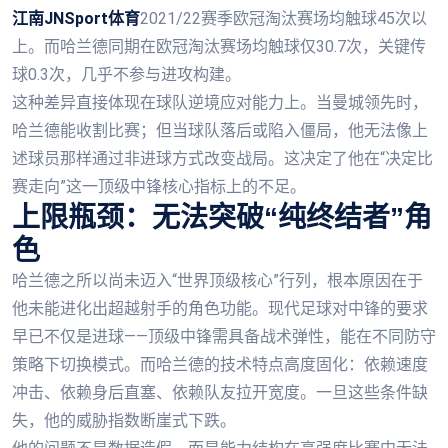
江南JNSport体育
2021/22赛季欧冠淘汰赛场均触球45次以
上。而哈兰德同期在欧冠淘汰赛场均触球仅30.7次，关键传
球0.3次，几乎不参与进攻构建。
这种差异直接体现在球队逆境应对能力上。当曼城领先时，
哈兰德能收割比赛；但当球队落后或陷入僵局，他无法像上
述球员那样通过非进球方式改变战局。这决定了他在“决定比
赛走向”这一顶级中锋核心指标上的不足。
上限瓶颈：无法突破“纯终结者”角
色
哈兰德之所以尚未迈入“世界顶级核心”行列，根本原因在于
他未能进化出超越射手的角色功能。现代足球对中锋的要求
早已不仅是进球——顶级中锋需具备战术弹性，能在不同防守
策略下切换模式。而哈兰德的技术特点高度固化：依赖速度
冲击、依赖身后直塞、依赖队友拉开宽度。一旦这些条件缺
失，他的威胁指数断崖式下跌。