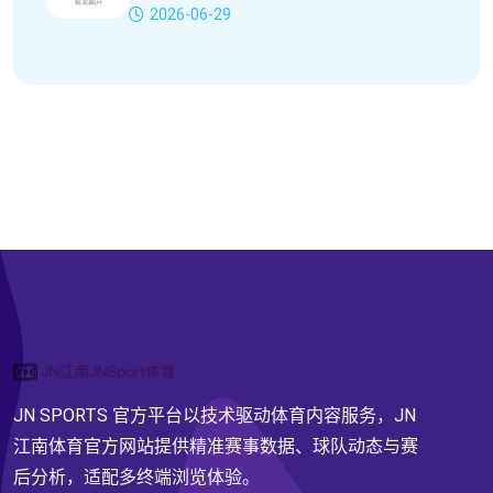
2026-06-29
JN SPORTS 官方平台以技术驱动体育内容服务，JN
江南体育官方网站提供精准赛事数据、球队动态与赛
后分析，适配多终端浏览体验。