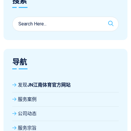
搜索
导航
发现
JN江南体育官方网站
服务案例
公司动态
服务宗旨