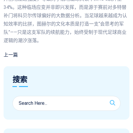
34%。这种临场应变并非即兴发挥，而是源于赛前对多特替
补门将科贝尔传球偏好的大数据分析。当足球越来越成为认
知效率的比拼，图赫尔的文化本质是打造一支“会思考的军
队”——只是这支军队的续航能力，始终受制于现代足球商业
逻辑的潮汐涨落。
上一篇
搜索