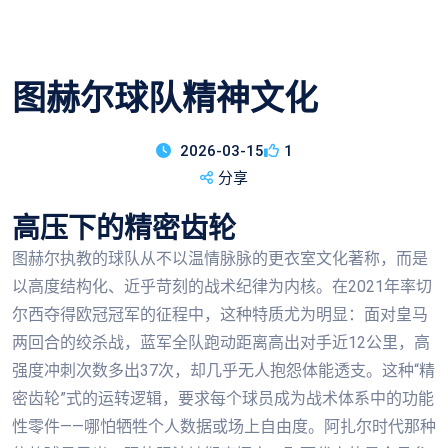
图赫尔球队精神文化
2026-03-15
1
分享
高压下的精密齿轮
图赫尔执教的球队从不以温情脉脉的更衣室文化著称，而是
以高度结构化、近乎苛刻的战术纪律为内核。在2021年率切
尔西夺得欧冠冠军的征程中，这种特质尤为明显：面对皇马
两回合的绞杀战，蓝军全队跑动距离高出对手近12公里，高
强度冲刺次数多出37次，却几乎无人抱怨体能透支。这种“精
密齿轮”式的运转逻辑，要求每个球员成为战术体系中的功能
性零件——哪怕牺牲个人数据或场上自由度。阿扎尔时代那种