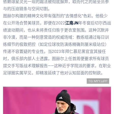
依赖球星灵光一现的踢法被彻底摒弃，取而代之的是全员参
与的压迫链条与空间切割。
图赫尔构建的精神文化带有强烈的“去情感化”色彩。他极少
在公开场合赞美球员，即便在2022
江南JN
年冬窗后切尔西战
绩波动期间，也从未将责任归咎于更衣室氛围。这种沉默并
非冷漠，而是一种刻意营造的权威场域：教练组通过每日训
练细节的极致把控（如定位球攻防演练精确到厘米级站位）
传递不容置疑的专业性。当2023年拜仁慕尼黑官宣其接任
时，俱乐部内部人士透露，图赫尔上任首周便要求所有球员
提交手写版战术理解报告——这种近乎学院派的要求，在职业
足球圈实属罕见，却精准延续了他对认知层面的控制欲。