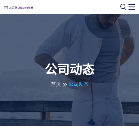
公司动态
首页
公司动态