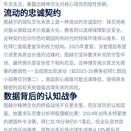
失去支点，暴露出精神文化对核心球员的隐性依赖。
流动的忠诚契约
图赫尔的球队文化本质上是一种流动的忠诚契约：球员用绝
对服从换取战术价值最大化，教练则以成绩保障职业安全。
这种契约在切尔西时期因阿布时代的特殊环境得以维系，但
在拜仁面临更复杂的权力结构。2025年夏窗，当管理层希望
引进更具商业价值的边锋时，图赫尔坚持要求补充防守型中
场，最终俱乐部妥协签下帕利尼亚。这种博弈揭示其文化根
基的脆弱性——当成绩出现波动（如2025-26赛季初拜仁欧冠
小组赛仅列第二），高层耐心阈值可能迅速降低，使得原本
精密的齿轮系统面临润滑失效的风险。
数据背后的认知战争
图赫尔精神文化的终极战场不在更衣室，而在球员的认知层
面。他要求队员像分析师般理解比赛：2024年对阵多特蒙德
的德国杯半决赛，拜仁在78分钟仍0-1落后，但全队突然提
升前场压迫强度，导致对手后场出球失误率从18%飙升至