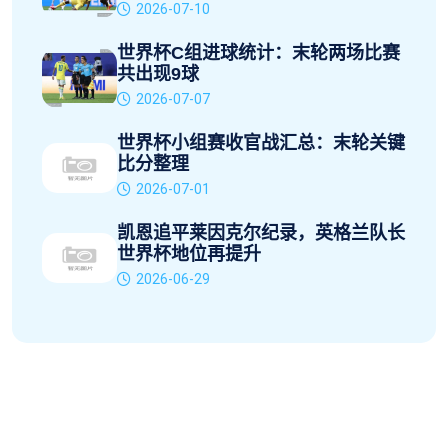
2026-07-10
世界杯C组进球统计：末轮两场比赛
共出现9球
2026-07-07
世界杯小组赛收官战汇总：末轮关键
比分整理
2026-07-01
凯恩追平莱因克尔纪录，英格兰队长
世界杯地位再提升
2026-06-29