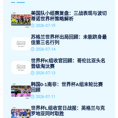
美国队小组赛复盘：三战表现与波切
蒂诺世界杯策略解析
2026-07-19
苏格兰世界杯出局回顾：未能跻身最
佳第三名行列
2026-07-14
世界杯K组收官回顾：哥伦比亚头名
晋级淘汰赛
2026-07-13
韩国0-1南非：世界杯A组末轮比赛
回顾
2026-07-11
世界杯L组收官日战报：英格兰与克
罗地亚同时取胜